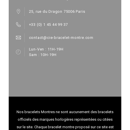
25, rue du Dragon 75006 Paris
+33 (0) 1 45 44 99 37
contact@cie-bracelet-montre.com
Lun-Ven : 11H-19H
Sam : 10H-19H
Nos bracelets Montres ne sont aucunement des bracelets
officiels des marques horlogères représentées ou citées
sur le site. Chaque bracelet montre proposé sur ce site est