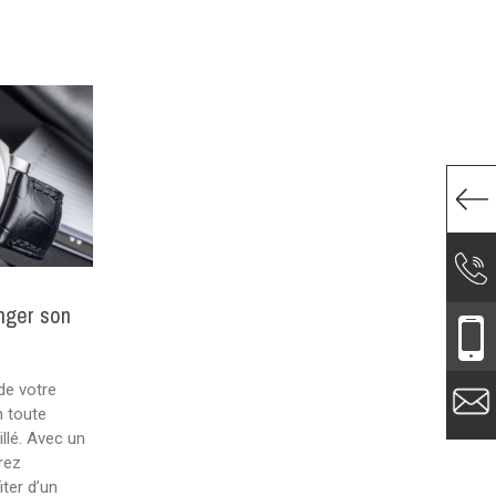
nger son
 de votre
n toute
illé. Avec un
rez
iter d’un