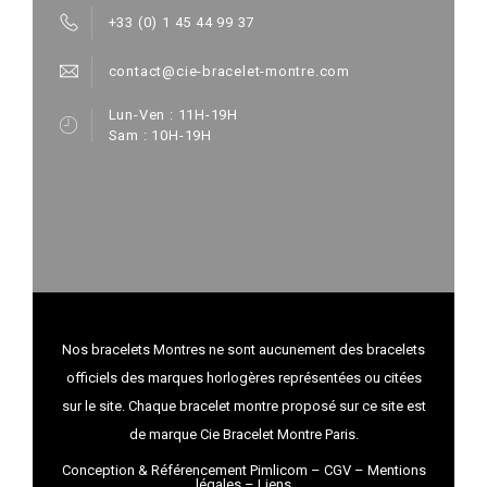
+33 (0) 1 45 44 99 37
contact@cie-bracelet-montre.com
Lun-Ven : 11H-19H
Sam : 10H-19H
Nos bracelets Montres ne sont aucunement des bracelets
officiels des marques horlogères représentées ou citées
sur le site. Chaque bracelet montre proposé sur ce site est
de marque Cie Bracelet Montre Paris.
Conception & Référencement Pimlicom
–
CGV
–
Mentions
légales
–
Liens