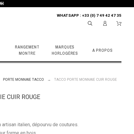
9H
WHATSAPP
: +33 (0) 7 49 42 47 35
RANGEMENT
MARQUES
A PROPOS
MONTRE
HORLOGÈRES
PORTE MONNAIE TACCO
TACCO PORTE MONNAIE CUIR ROUGE
E CUIR ROUGE
artisan italien, dépourvu de coutures.
sur forme en bois.