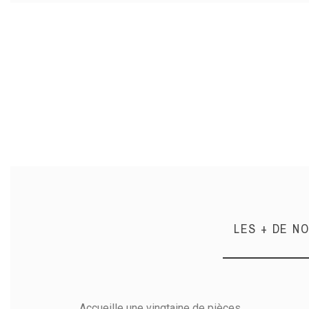
LES + DE N
Accueille une vingtaine de pièces.