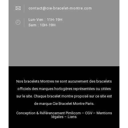
contact@cie-bracelet-montre.com
Lun-Ven : 11H-19H
Sam : 10H-19H
Nos bracelets Montres ne sont aucunement des bracelets
officiels des marques horlogères représentées ou citées
sur le site. Chaque bracelet montre proposé sur ce site est
de marque Cie Bracelet Montre Paris.
Conception & Référencement Pimlicom
–
CGV
–
Mentions
légales
–
Liens