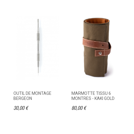
OUTIL DE MONTAGE
MARMOTTE TISSU 6
ET
BERGEON
MONTRES - KAKI GOLD
M
30,00 €
80,00 €
95