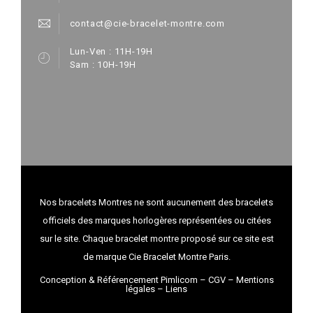
contact@cie-bracelet-montre.com
Lun-Ven : 11H-19H
Sam : 10H-19H
Nos bracelets Montres ne sont aucunement des bracelets
officiels des marques horlogères représentées ou citées
sur le site. Chaque bracelet montre proposé sur ce site est
de marque Cie Bracelet Montre Paris.
Conception & Référencement Pimlicom
–
CGV
–
Mentions
légales
–
Liens