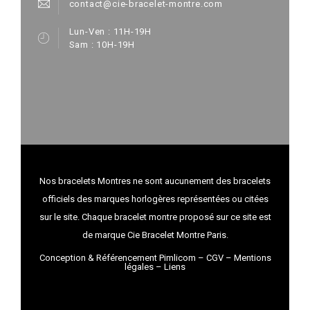
contact@cie-bracelet-montre.com
Lun-Ven : 11H-19H
Sam : 10H-19H
Nos bracelets Montres ne sont aucunement des bracelets
officiels des marques horlogères représentées ou citées
sur le site. Chaque bracelet montre proposé sur ce site est
de marque Cie Bracelet Montre Paris.
Conception & Référencement Pimlicom
–
CGV
–
Mentions
légales
–
Liens