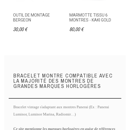
OUTIL DE MONTAGE
MARMOTTE TISSU 6
ET
BERGEON
MONTRES - KAKI GOLD
M
30,00 €
80,00 €
95
BRACELET MONTRE COMPATIBLE AVEC
LA MAJORITÉ DES MONTRES DE
GRANDES MARQUES HORLOGÈRES
Bracelet vintage s'adaptant aux montres Panerai (Ex : Panerai
Luminor, Luminor Marina, Radiomir…)
Ce site mentionne les marques horlogères en guise de références