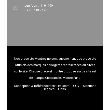
Lun-Ven : 11H-19H
Sam : 10H-19H
Nos bracelets Montres ne sont aucunement des bracelets
officiels des marques horlogères représentées ou citées
sur le site. Chaque bracelet montre proposé sur ce site est
de marque Cie Bracelet Montre Paris.
Conception & Référencement Pimlicom
–
CGV
–
Mentions
légales
–
Liens