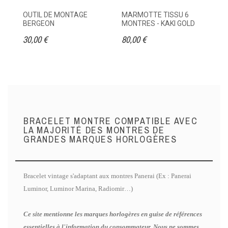
OUTIL DE MONTAGE
MARMOTTE TISSU 6
ET
BERGEON
MONTRES - KAKI GOLD
M
30,00 €
80,00 €
95
BRACELET MONTRE COMPATIBLE AVEC
LA MAJORITÉ DES MONTRES DE
GRANDES MARQUES HORLOGÈRES
Bracelet vintage s'adaptant aux montres Panerai (Ex : Panerai
Luminor, Luminor Marina, Radiomir…)
Ce site mentionne les marques horlogères en guise de références
essentielles à l'information du consommateur. Nous ne sommes