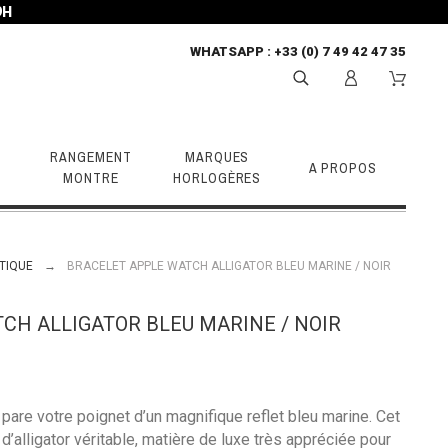
9H
WHATSAPP
: +33 (0) 7 49 42 47 35
RANGEMENT
MARQUES
A PROPOS
MONTRE
HORLOGÈRES
TIQUE
BRACELET APPLE WATCH ALLIGATOR BLEU MARINE / NOIR
CH ALLIGATOR BLEU MARINE / NOIR
pare votre poignet d’un magnifique reflet bleu marine. Cet
d’alligator véritable, matière de luxe très appréciée pour