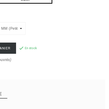
ANIER
En stock
ouvrés)
E