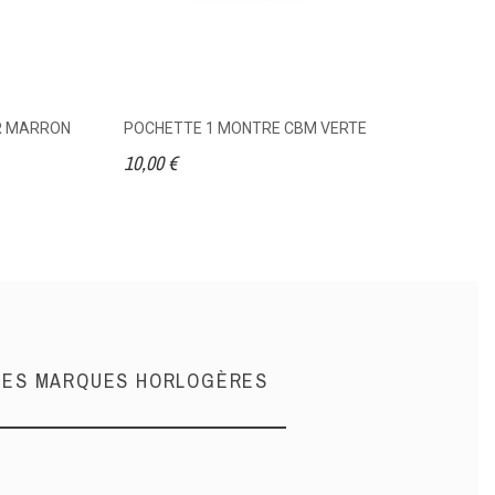
IR MARRON
POCHETTE 1 MONTRE CBM VERTE
C
V
10,00 €
17
NDES MARQUES HORLOGÈRES