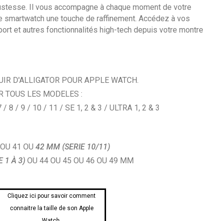
bustesse. Il vous accompagne à chaque moment de votre
re smartwatch une touche de raffinement. Accédez à vos
ort et autres fonctionnalités high-tech depuis votre montre
UIR D'ALLIGATOR POUR APPLE WATCH.
R TOUS LES MODELES :
7 / 8 / 9 / 10 / 11 / SE 1, 2 & 3 / ULTRA 1, 2 & 3
 OU 41 OU
42 MM (SERIE 10/11)
E 1 À 3)
OU 44 OU 45 OU 46 OU 49 MM
Cliquez ici pour savoir comment
connaitre la taille de son Apple
Watch.