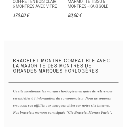
COFFRET EN BOIS CLAIR
MARMOTTE TISSU 6
ET
6 MONTRES AVEC VITRE
MONTRES - KAKI GOLD
M
170,00 €
80,00 €
95
BRACELET MONTRE COMPATIBLE AVEC
LA MAJORITÉ DES MONTRES DE
GRANDES MARQUES HORLOGÈRES
Ce site mentionne les marques horlogères en guise de références
essentielles à l'information du consommateur. Nous ne sommes
en aucun cas affiliés aux marques citées sur notre site internet.
Nos bracelets montres sont signés "Cie Bracelet Montre Paris".