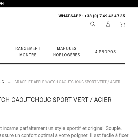
9H
WHATSAPP
: +33 (0) 7 49 42 47 35
RANGEMENT
MARQUES
A PROPOS
MONTRE
HORLOGÈRES
UC
BRACELET APPLE WATCH CAOUTCHOUC SPORT VERT / ACIER
CH CAOUTCHOUC SPORT VERT / ACIER
 incarne parfaitement un style sportif et original. Souple,
assure un confort optimal à votre poignet. Il est facile à fixer