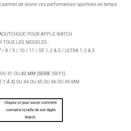
us permet de suivre vos performances sportives en temps
CAOUTCHOUC POUR APPLE WATCH.
R TOUS LES MODELES :
7 / 8 / 9 / 10 / 11 / SE 1, 2 & 3 / ULTRA 1, 2 & 3
 OU 41 OU
42 MM (SERIE 10/11)
E 1 À 3)
OU 44 OU 45 OU 46 OU 49 MM
Cliquez ici pour savoir comment
connaitre la taille de son Apple
Watch.