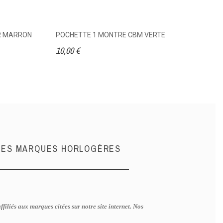
IR MARRON
POCHETTE 1 MONTRE CBM VERTE
C
V
10,00 €
17
NDES MARQUES HORLOGÈRES
iliés aux marques citées sur notre site internet. Nos