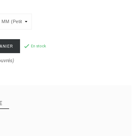
ANIER
En stock
ouvrés)
E