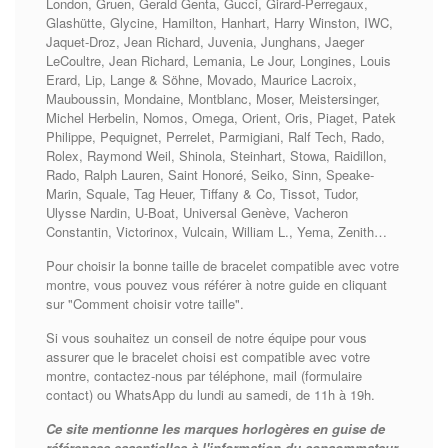
London, Gruen, Gerald Genta, Gucci, Girard-Perregaux,
Glashütte, Glycine, Hamilton, Hanhart, Harry Winston, IWC,
Jaquet-Droz, Jean Richard, Juvenia, Junghans, Jaeger
LeCoultre, Jean Richard, Lemania, Le Jour, Longines, Louis
Erard, Lip, Lange & Söhne, Movado, Maurice Lacroix,
Mauboussin, Mondaine, Montblanc, Moser, Meistersinger,
Michel Herbelin, Nomos, Omega, Orient, Oris, Piaget, Patek
Philippe, Pequignet, Perrelet, Parmigiani, Ralf Tech, Rado,
Rolex, Raymond Weil, Shinola, Steinhart, Stowa, Raidillon,
Rado, Ralph Lauren, Saint Honoré, Seiko, Sinn, Speake-
Marin, Squale, Tag Heuer, Tiffany & Co, Tissot, Tudor,
Ulysse Nardin, U-Boat, Universal Genève, Vacheron
Constantin, Victorinox, Vulcain, William L., Yema, Zenith…
Pour choisir la bonne taille de bracelet compatible avec votre
montre, vous pouvez vous référer à notre guide en cliquant
sur "Comment choisir votre taille".
Si vous souhaitez un conseil de notre équipe pour vous
assurer que le bracelet choisi est compatible avec votre
montre, contactez-nous par téléphone, mail (formulaire
contact) ou WhatsApp du lundi au samedi, de 11h à 19h.
Ce site mentionne les marques horlogères en guise de
références essentielles à l'information du consommateur.