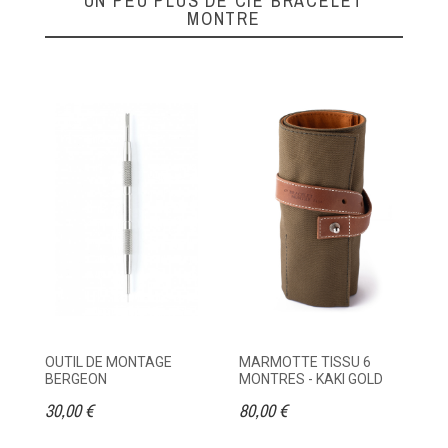
UN PEU PLUS DE CIE BRACELET
MONTRE
OUTIL DE MONTAGE
MARMOTTE TISSU 6
ET
BERGEON
MONTRES - KAKI GOLD
M
30,00 €
80,00 €
95