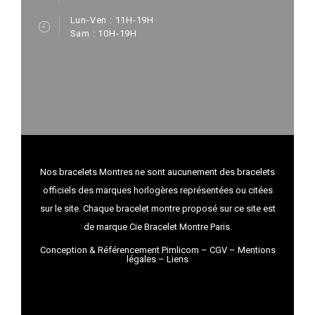
Lun-Ven : 11H-19H
Sam : 10H-19H
Nos bracelets Montres ne sont aucunement des bracelets
officiels des marques horlogères représentées ou citées
sur le site. Chaque bracelet montre proposé sur ce site est
de marque Cie Bracelet Montre Paris.
Conception & Référencement Pimlicom
–
CGV
–
Mentions
légales
–
Liens