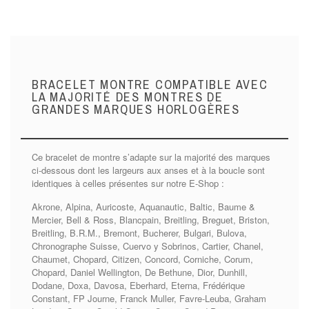
BRACELET MONTRE COMPATIBLE AVEC
LA MAJORITÉ DES MONTRES DE
GRANDES MARQUES HORLOGÈRES
Ce bracelet de montre s’adapte sur la majorité des marques
ci-dessous dont les largeurs aux anses et à la boucle sont
identiques à celles présentes sur notre E-Shop :
Akrone, Alpina, Auricoste, Aquanautic, Baltic, Baume &
Mercier, Bell & Ross, Blancpain, Breitling, Breguet, Briston,
Breitling, B.R.M., Bremont, Bucherer, Bulgari, Bulova,
Chronographe Suisse, Cuervo y Sobrinos, Cartier, Chanel,
Chaumet, Chopard, Citizen, Concord, Corniche, Corum,
Chopard, Daniel Wellington, De Bethune, Dior, Dunhill,
Dodane, Doxa, Davosa, Eberhard, Eterna, Frédérique
Constant, FP Journe, Franck Muller, Favre-Leuba, Graham