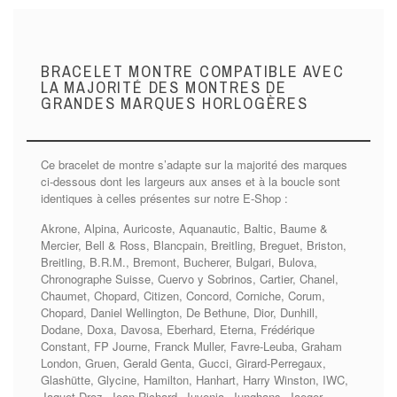
BRACELET MONTRE COMPATIBLE AVEC
LA MAJORITÉ DES MONTRES DE
GRANDES MARQUES HORLOGÈRES
Ce bracelet de montre s’adapte sur la majorité des marques
ci-dessous dont les largeurs aux anses et à la boucle sont
identiques à celles présentes sur notre E-Shop :
Akrone, Alpina, Auricoste, Aquanautic, Baltic, Baume &
Mercier, Bell & Ross, Blancpain, Breitling, Breguet, Briston,
Breitling, B.R.M., Bremont, Bucherer, Bulgari, Bulova,
Chronographe Suisse, Cuervo y Sobrinos, Cartier, Chanel,
Chaumet, Chopard, Citizen, Concord, Corniche, Corum,
Chopard, Daniel Wellington, De Bethune, Dior, Dunhill,
Dodane, Doxa, Davosa, Eberhard, Eterna, Frédérique
Constant, FP Journe, Franck Muller, Favre-Leuba, Graham
London, Gruen, Gerald Genta, Gucci, Girard-Perregaux,
Glashütte, Glycine, Hamilton, Hanhart, Harry Winston, IWC,
Jaquet-Droz, Jean Richard, Juvenia, Junghans, Jaeger