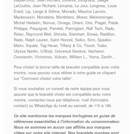
LeCoultre, Jean Richard, Lemania, Le Jour, Longines, Louis
Erard, Lip, Lange & Söhne, Movado, Maurice Lacroix,
Mauboussin, Mondaine, Montblanc, Moser, Meistersinger,
Michel Herbelin, Nomos, Omega, Orient, Oris, Piaget, Patek
Philippe, Pequignet, Perrelet, Parmigiani, Ralf Tech, Rado,
Rolex, Raymond Weil, Shinola, Steinhart, Stowa, Raidillon,
Rado, Ralph Lauren, Saint Honoré, Seiko, Sinn, Speake-
Marin, Squale, Tag Heuer, Tiffany & Co, Tissot, Tudor,
Ulysse Nardin, U-Boat, Universal Genève, Vacheron
Constantin, Victorinox, Vulcain, William L., Yema, Zenith…
Pour choisir la bonne taille de bracelet compatible avec votre
montre, vous pouvez vous référer à notre guide en cliquant
sur "Comment choisir votre taille".
Si vous souhaitez un conseil de notre équipe pour vous
assurer que le bracelet choisi est compatible avec votre
montre, contactez-nous par téléphone, mail (formulaire
contact) ou WhatsApp du lundi au samedi, de 11h à 19h.
Ce site mentionne les marques horlogères en guise de
références essentielles à l'information du consommateur.
Nous ne sommes en aucun cas affiliés aux marques
citées sur notre site internet. Nos bracelets montres sont