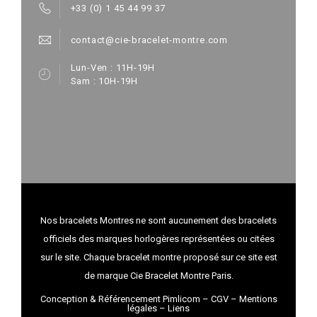
+33 (0) 1 45 44 99 37
contact@cie-bracelet-montre.com
Lun-Ven : 11H-19H
Sam : 10H-19H
Nos bracelets Montres ne sont aucunement des bracelets
officiels des marques horlogères représentées ou citées
sur le site. Chaque bracelet montre proposé sur ce site est
de marque Cie Bracelet Montre Paris.
Conception & Référencement Pimlicom
–
CGV
–
Mentions
légales
–
Liens