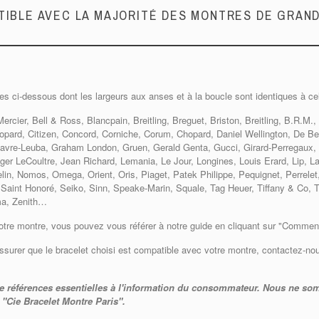
IBLE AVEC LA MAJORITÉ DES MONTRES DE GRA
es ci-dessous dont les largeurs aux anses et à la boucle sont identiques à ce
rcier, Bell & Ross, Blancpain, Breitling, Breguet, Briston, Breitling, B.R.M
opard, Citizen, Concord, Corniche, Corum, Chopard, Daniel Wellington, De Be
Favre-Leuba, Graham London, Gruen, Gerald Genta, Gucci, Girard-Perregaux, 
ger LeCoultre, Jean Richard, Lemania, Le Jour, Longines, Louis Erard, Lip,
lin, Nomos, Omega, Orient, Oris, Piaget, Patek Philippe, Pequignet, Perrele
, Saint Honoré, Seiko, Sinn, Speake-Marin, Squale, Tag Heuer, Tiffany & Co, 
ema, Zenith…
otre montre, vous pouvez vous référer à notre guide en cliquant sur "Comment c
ssurer que le bracelet choisi est compatible avec votre montre, contactez-no
e références essentielles à l'information du consommateur. Nous ne som
 "Cie Bracelet Montre Paris".