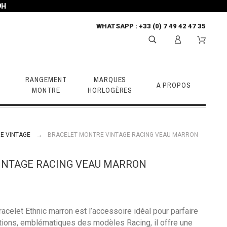
9H
WHATSAPP
: +33 (0) 7 49 42 47 35
RANGEMENT
MARQUES
A PROPOS
MONTRE
HORLOGÈRES
E VINTAGE
BRACELET MONTRE VINTAGE RACING VEAU MARRON
INTAGE RACING VEAU MARRON
 bracelet Ethnic marron est l’accessoire idéal pour parfaire
tions, emblématiques des modèles Racing, il offre une