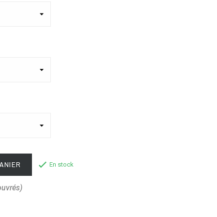
ANIER
En stock
ouvrés)