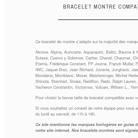
BRACELET MONTRE COMPAT
Ce bracelet de montre s’adapte sur la majorité des marqu
Akrone, Alpina, Auricoste, Aquanautic, Baltic, Baume & Me
Suisse, Cuervo y Sobrinos, Cartier, Chanel, Chaumet, Ch
Eterna, Frédérique Constant, FP Journe, Franck Muller, 
IWC, Jaquet-Droz, Jean Richard, Juvenia, Junghans, Jae
Mondaine, Montblanc, Moser, Meistersinger, Michel Herbe
Shinola, Steinhart, Stowa, Raidillon, Rado, Ralph Lauren
Vacheron Constantin, Victorinox, Vulcain, William L., Y
Pour choisir la bonne taille de bracelet compatible avec v
Si vous souhaitez un conseil de notre équipe pour vous a
du lundi au samedi, de 11h à 19h.
Ce site mentionne les marques horlogères en guise d
notre site internet. Nos bracelets montres sont signés