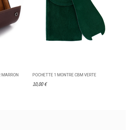
IR MARRON
POCHETTE 1 MONTRE CBM VERTE
O
10,00 €
30