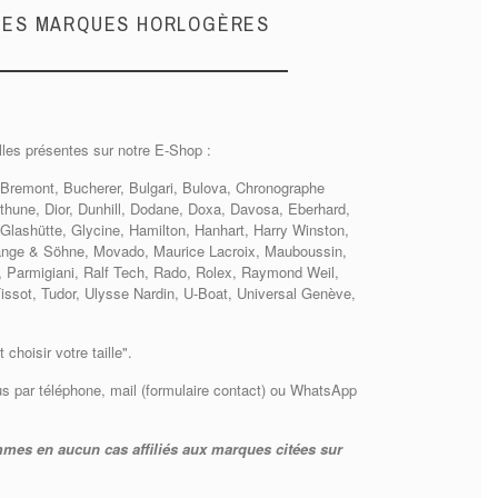
NDES MARQUES HORLOGÈRES
lles présentes sur notre E-Shop :
., Bremont, Bucherer, Bulgari, Bulova, Chronographe
thune, Dior, Dunhill, Dodane, Doxa, Davosa, Eberhard,
Glashütte, Glycine, Hamilton, Hanhart, Harry Winston,
 Lange & Söhne, Movado, Maurice Lacroix, Mauboussin,
t, Parmigiani, Ralf Tech, Rado, Rolex, Raymond Weil,
Tissot, Tudor, Ulysse Nardin, U-Boat, Universal Genève,
hoisir votre taille".
us par téléphone, mail (formulaire contact) ou WhatsApp
mes en aucun cas affiliés aux marques citées sur