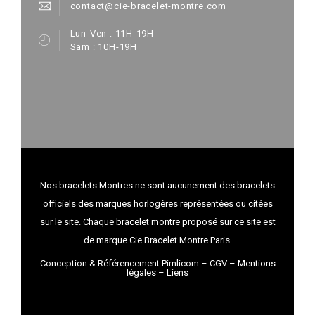
contact@cie-bracelet-montre.com
Lun-Ven : 11H-19H
Sam : 10H-19H
Nos bracelets Montres ne sont aucunement des bracelets
officiels des marques horlogères représentées ou citées
sur le site. Chaque bracelet montre proposé sur ce site est
de marque Cie Bracelet Montre Paris.
Conception & Référencement Pimlicom
–
CGV
–
Mentions
légales
–
Liens