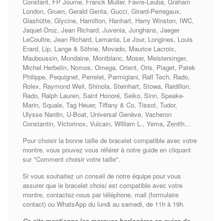
Constant, FP Journe, Franck Muller, Favre-Leuba, Graham
London, Gruen, Gerald Genta, Gucci, Girard-Perregaux,
Glashütte, Glycine, Hamilton, Hanhart, Harry Winston, IWC,
Jaquet-Droz, Jean Richard, Juvenia, Junghans, Jaeger
LeCoultre, Jean Richard, Lemania, Le Jour, Longines, Louis
Erard, Lip, Lange & Söhne, Movado, Maurice Lacroix,
Mauboussin, Mondaine, Montblanc, Moser, Meistersinger,
Michel Herbelin, Nomos, Omega, Orient, Oris, Piaget, Patek
Philippe, Pequignet, Perrelet, Parmigiani, Ralf Tech, Rado,
Rolex, Raymond Weil, Shinola, Steinhart, Stowa, Raidillon,
Rado, Ralph Lauren, Saint Honoré, Seiko, Sinn, Speake-
Marin, Squale, Tag Heuer, Tiffany & Co, Tissot, Tudor,
Ulysse Nardin, U-Boat, Universal Genève, Vacheron
Constantin, Victorinox, Vulcain, William L., Yema, Zenith…
Pour choisir la bonne taille de bracelet compatible avec votre
montre, vous pouvez vous référer à notre guide en cliquant
sur "Comment choisir votre taille".
Si vous souhaitez un conseil de notre équipe pour vous
assurer que le bracelet choisi est compatible avec votre
montre, contactez-nous par téléphone, mail (formulaire
contact) ou WhatsApp du lundi au samedi, de 11h à 19h.
Ce site mentionne les marques horlogères en guise de