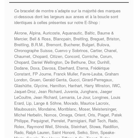
Ce bracelet de montre s’adapte sur la majorité des marques
ci-dessous dont les largeurs aux anses et à la boucle sont
identiques à celles présentes sur notre E-Shop :
Akrone, Alpina, Auricoste, Aquanautic, Baltic, Baume &
Mercier, Bell & Ross, Blancpain, Breitling, Breguet, Briston,
Breitling, B.R.M., Bremont, Bucherer, Bulgari, Bulova,
Chronographe Suisse, Cuervo y Sobrinos, Cartier, Chanel,
Chaumet, Chopard, Citizen, Concord, Corniche, Corum,
Chopard, Daniel Wellington, De Bethune, Dior, Dunhill,
Dodane, Doxa, Davosa, Eberhard, Eterna, Frédérique
Constant, FP Journe, Franck Muller, Favre-Leuba, Graham
London, Gruen, Gerald Genta, Gucci, Girard-Perregaux,
Glashütte, Glycine, Hamilton, Hanhart, Harry Winston, IWC,
Jaquet-Droz, Jean Richard, Juvenia, Junghans, Jaeger
LeCoultre, Jean Richard, Lemania, Le Jour, Longines, Louis
Erard, Lip, Lange & Söhne, Movado, Maurice Lacroix,
Mauboussin, Mondaine, Montblanc, Moser, Meistersinger,
Michel Herbelin, Nomos, Omega, Orient, Oris, Piaget, Patek
Philippe, Pequignet, Perrelet, Parmigiani, Ralf Tech, Rado,
Rolex, Raymond Weil, Shinola, Steinhart, Stowa, Raidillon,
Rado, Ralph Lauren, Saint Honoré, Seiko, Sinn, Speake-