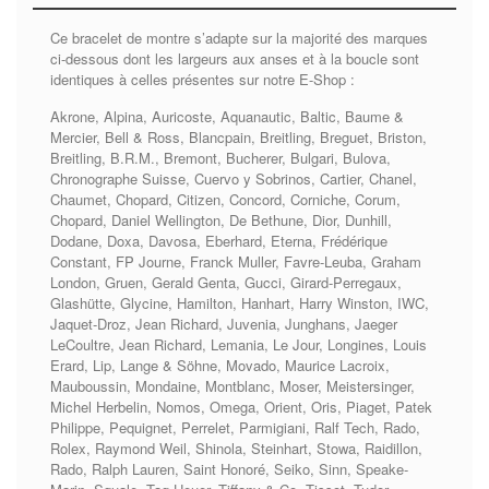
Ce bracelet de montre s’adapte sur la majorité des marques
ci-dessous dont les largeurs aux anses et à la boucle sont
identiques à celles présentes sur notre E-Shop :
Akrone, Alpina, Auricoste, Aquanautic, Baltic, Baume &
Mercier, Bell & Ross, Blancpain, Breitling, Breguet, Briston,
Breitling, B.R.M., Bremont, Bucherer, Bulgari, Bulova,
Chronographe Suisse, Cuervo y Sobrinos, Cartier, Chanel,
Chaumet, Chopard, Citizen, Concord, Corniche, Corum,
Chopard, Daniel Wellington, De Bethune, Dior, Dunhill,
Dodane, Doxa, Davosa, Eberhard, Eterna, Frédérique
Constant, FP Journe, Franck Muller, Favre-Leuba, Graham
London, Gruen, Gerald Genta, Gucci, Girard-Perregaux,
Glashütte, Glycine, Hamilton, Hanhart, Harry Winston, IWC,
Jaquet-Droz, Jean Richard, Juvenia, Junghans, Jaeger
LeCoultre, Jean Richard, Lemania, Le Jour, Longines, Louis
Erard, Lip, Lange & Söhne, Movado, Maurice Lacroix,
Mauboussin, Mondaine, Montblanc, Moser, Meistersinger,
Michel Herbelin, Nomos, Omega, Orient, Oris, Piaget, Patek
Philippe, Pequignet, Perrelet, Parmigiani, Ralf Tech, Rado,
Rolex, Raymond Weil, Shinola, Steinhart, Stowa, Raidillon,
Rado, Ralph Lauren, Saint Honoré, Seiko, Sinn, Speake-