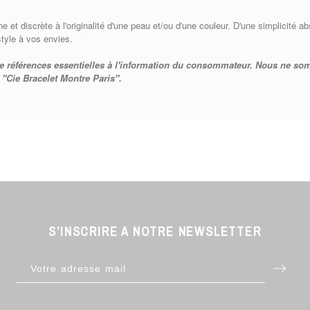
ne et discrète à l'originalité d'une peau et/ou d'une couleur. D'une simplicité a
tyle à vos envies.
e références essentielles à l'information du consommateur. Nous ne som
 "Cie Bracelet Montre Paris".
S’INSCRIRE A NOTRE NEWSLETTER