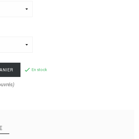
ANIER
En stock
ouvrés)
E