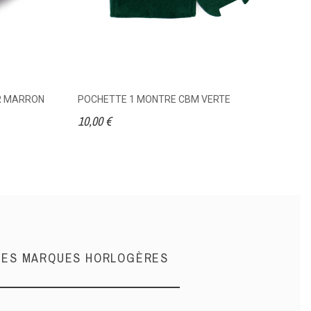
IR MARRON
POCHETTE 1 MONTRE CBM VERTE
C
V
10,00 €
17
NDES MARQUES HORLOGÈRES