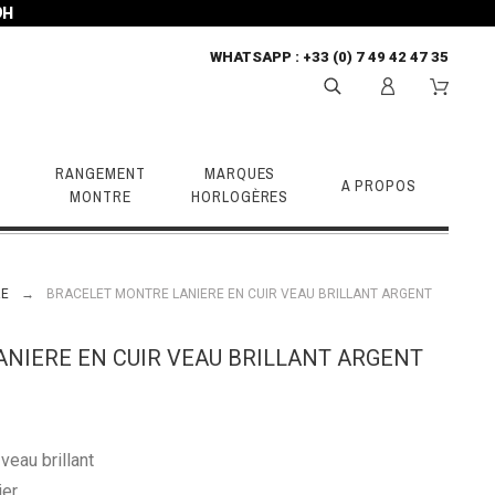
9H
WHATSAPP
: +33 (0) 7 49 42 47 35
RANGEMENT
MARQUES
A PROPOS
MONTRE
HORLOGÈRES
RE
BRACELET MONTRE LANIERE EN CUIR VEAU BRILLANT ARGENT
NIERE EN CUIR VEAU BRILLANT ARGENT
veau brillant
ier