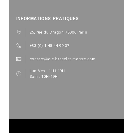
INFORMATIONS PRATIQUES
25, rue du Dragon 75006 Paris
+33 (0) 1 45 44 99 37
contact@cie-bracelet-montre.com
Lun-Ven : 11H-19H
Sam : 10H-19H